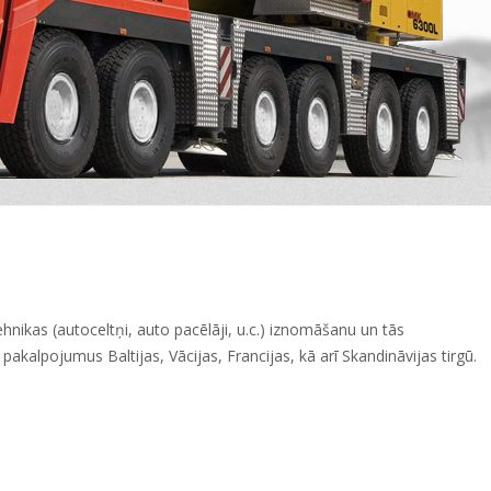
hnikas (autoceltņi, auto pacēlāji, u.c.) iznomāšanu un tās
akalpojumus Baltijas, Vācijas, Francijas, kā arī Skandināvijas tirgū.