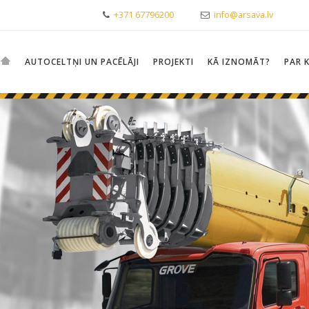
+371 67796200
info@arsava.lv
AUTOCELTŅI UN PACĒLĀJI
PROJEKTI
KĀ IZNOMĀT?
PAR 