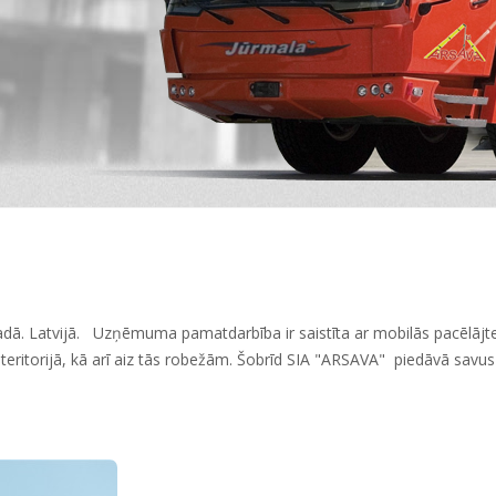
gadā. Latvijā. Uzņēmuma pamatdarbība ir saistīta ar mobilās pacēlājte
ritorijā, kā arī aiz tās robežām. Šobrīd SIA "ARSAVA" piedāvā savus p